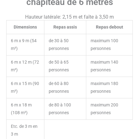
chapiteau de 6 mètres
Hauteur latérale: 2,15 m et faîte à 3,50 m
Dimensions
Repas assis
Repas debout
6 m x 9 m (54
de 30 à 50
maximum 100
m²)
personnes
personnes
6 m x 12 m (72
de 50 à 65
maximum 140
m²)
personnes
personnes
6 m x 15 m (90
de 60 à 80
maximum 180
m²)
personnes
personnes
6 m x 18 m
de 80 à 100
maximum 200
(108 m²)
personnes
personnes
Etc. de 3 m en
3 m