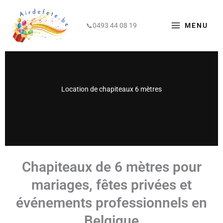
Aller
principal
au
0493 44 08 19
MENU
📞
contenu
Location de chapiteaux 6 mètres
Chapiteaux de 6 mètres pour
mariages, fêtes privées et
événements professionnels en
Belgique